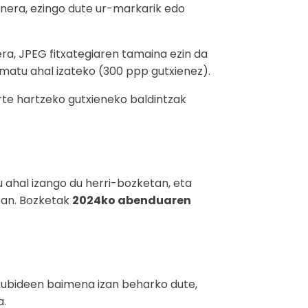
nera, ezingo dute ur-markarik edo
era, JPEG fitxategiaren tamaina ezin da
imatu ahal izateko (300 ppp gutxienez).
te hartzeko gutxieneko baldintzak
 ahal izango du herri-bozketan, eta
ean. Bozketak
2024ko abenduaren
kubideen baimena izan beharko dute,
a.