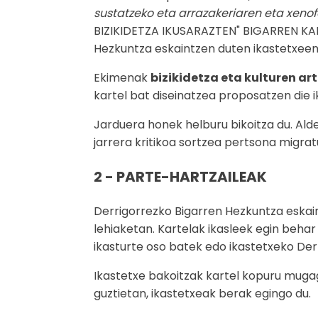
sustatzeko eta arrazakeriaren eta xeno
BIZIKIDETZA IKUSARAZTEN" BIGARREN KART
Hezkuntza eskaintzen duten ikastetxeen
Ekimenak
bizikidetza eta kulturen ar
kartel bat diseinatzea proposatzen die ik
Jarduera honek helburu bikoitza du. Ald
jarrera kritikoa sortzea pertsona migratu
2 - PARTE-HARTZAILEAK
Derrigorrezko Bigarren Hezkuntza eskai
lehiaketan. Kartelak ikasleek egin behar 
ikasturte oso batek edo ikastetxeko Derr
Ikastetxe bakoitzak kartel kopuru mugag
guztietan, ikastetxeak berak egingo du.