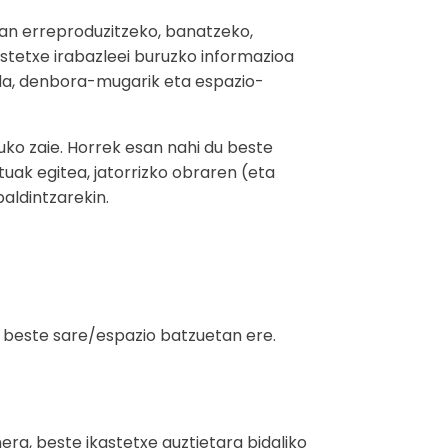
tan erreproduzitzeko, banatzeko,
stetxe irabazleei buruzko informazioa
da, denbora-mugarik eta espazio-
ko zaie. Horrek esan nahi du beste
uak egitea, jatorrizko obraren (eta
aldintzarekin.
 beste sare/espazio batzuetan ere.
nera, beste ikastetxe guztietara bidaliko