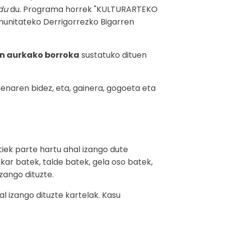
du
du. Programa horrek "KULTURARTEKO
munitateko Derrigorrezko Bigarren
en aurkako borroka
sustatuko dituen
enaren bidez, eta, gainera, gogoeta eta
iek parte hartu ahal izango dute
akar batek, talde batek, gela oso batek,
zango dituzte.
l izango dituzte kartelak. Kasu