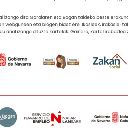
hal izango dira Garaiaren eta Bogan taldeko beste erakun
n webguneen eta blogen bidez ere. Ikasleek, irakasle-ta
du ahal izango dituzte kartelak. Gainera, kartel irabazlea