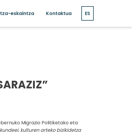
tza-eskaintza
Kontaktua
ES
SARAZIZ”
bernuko Migrazio Politiketako eta
ndeei, kulturen arteko bizikidetza