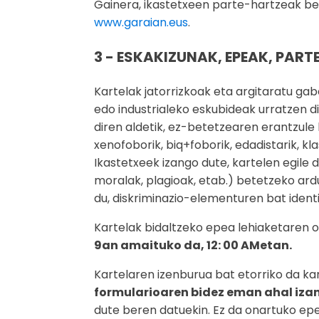
Gainera, ikastetxeen parte-hartzeak ber
www.garaian.eus
.
3 - ESKAKIZUNAK, EPEAK, PA
Kartelak jatorrizkoak eta argitaratu gabe
edo industrialeko eskubideak urratzen d
diren aldetik, ez-betetzearen erantzule 
xenofoborik, biq+foborik, edadistarik, kl
Ikastetxeek izango dute, kartelen egile 
moralak, plagioak, etab.) betetzeko ar
du, diskriminazio-elementuren bat ident
Kartelak bidaltzeko epea lehiaketaren o
9an amaituko da, 12: 00 AMetan.
Kartelaren izenburua bat etorriko da ka
formularioaren bidez eman ahal iza
dute beren datuekin. Ez da onartuko epez