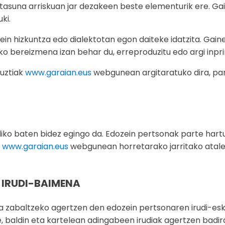
suna arriskuan jar dezakeen beste elementurik ere. Gai
ki.
in hizkuntza edo dialektotan egon daiteke idatzita. Gain
o bereizmena izan behar du, erreproduzitu edo argi inpr
guztiak
www.garaian.eus
webgunean argitaratuko dira, par
ko baten bidez egingo da. Edozein pertsonak parte hartu
u
www.garaian.eus
webgunean horretarako jarritako atal
 IRUDI-BAIMENA
ta zabaltzeko agertzen den edozein pertsonaren irudi-es
 baldin eta kartelean adingabeen irudiak agertzen badir