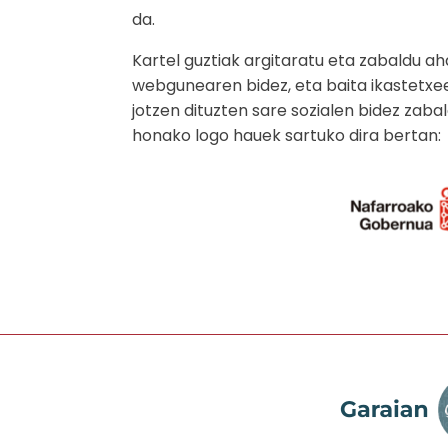
da.
Kartel guztiak argitaratu eta zabaldu a
webgunearen bidez, eta baita ikastetxee
jotzen dituzten sare sozialen bidez zabal
honako logo hauek sartuko dira bertan: