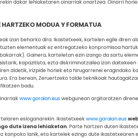
ekin dakar lehiaketaren oinarriak onartzea. Oinarri hor
RTE HARTZEKO MODUA Y FORMATUA
ak izan beharko dira. Ikastetxeek, kartelen egile diren al
ituzten elementuak ez entregatzeko konpromisoa hartuko 
bakarrak). Gainera, karteletan ezin izango da sartu elemen
asistarik, kapazitista, ezta diskriminatzailea izan daitekee
diren aldetik, irizpide horiek eta hirugarrenei eragindako 
dura. Era berean, Zeruertzeko talde teknikoak hautagaitz
ifikatzen badu.
inarriak
www.garaian.eus
webgunean argitaratzen direne
rtelaren esloganarekin. Ikastetxeek
www.garaian.eus
web
ngo dute izena lehiaketan
. Parte hartzen duten ikaste
 kanpoko lanik, eta kartelek ezingo dute ikastetxearen ed