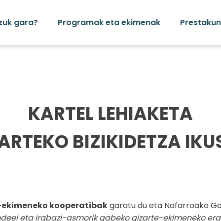
zuk gara?
Programak eta ekimenak
Prestakun
KARTEL LEHIAKETA
ARTEKO BIZIKIDETZA IKU
-ekimeneko kooperatibak
garatu du eta Nafarroako Go
deei eta irabazi-asmorik gabeko gizarte-ekimeneko eraku