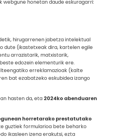
iek webgune honetan daude eskuragarri:
detik, hirugarrenen jabetza intelektual
dute (ikastetxeak dira, kartelen egile
tu arrazistarik, matxistarik,
n beste edozein elementurik ere.
kalteengatiko erreklamazioak (kalte
aren bat ezabatzeko eskubidea izango
an hasten da, eta
2024ko abenduaren
gunean horretarako prestatutako
txe guztiek formularioa bete beharko
o ikasleen izena erakutsi, ezta