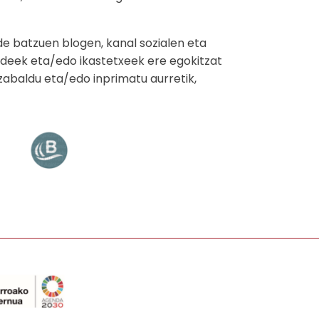
de batzuen blogen, kanal sozialen eta
ldeek eta/edo ikastetxeek ere egokitzat
 zabaldu eta/edo inprimatu aurretik,