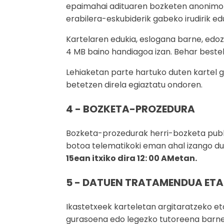
epaimahai adituaren bozketen anonimota
erabilera-eskubiderik gabeko irudirik edu
Kartelaren edukia, eslogana barne, edoze
4 MB baino handiagoa izan. Behar bestek
Lehiaketan parte hartuko duten kartel 
betetzen direla egiaztatu ondoren.
4 - BOZKETA-PROZEDURA
Bozketa-prozedurak herri-bozketa publi
botoa telematikoki eman ahal izango d
15ean itxiko dira 12: 00 AMetan.
5 - DATUEN TRATAMENDUA ETA
Ikastetxeek karteletan argitaratzeko e
gurasoena edo legezko tutoreena barne,