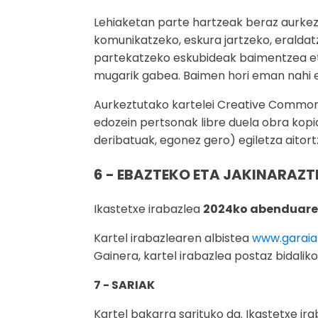
Lehiaketan parte hartzeak beraz aurkez
komunikatzeko, eskura jartzeko, eraldat
partekatzeko eskubideak baimentzea et
mugarik gabea. Baimen hori eman nahi e
Aurkeztutako kartelei Creative Commons
edozein pertsonak libre duela obra kopi
deribatuak, egonez gero) egiletza aitort
6 - EBAZTEKO ETA JAKINARAZT
Ikastetxe irabazlea
2024ko abenduaren 
Kartel irabazlearen albistea
www.garaia
Gainera, kartel irabazlea postaz bidaliko
7 - SARIAK
Kartel bakarra sarituko da. Ikastetxe ira