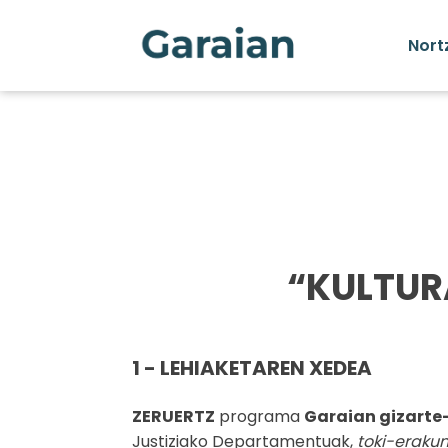
Nort
“KULTUR
1 - LEHIAKETAREN XEDEA
ZERUERTZ
programa
Garaian gizarte
Justiziako Departamentuak,
toki-erakun