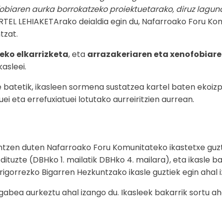
fobiaren aurka borrokatzeko proiektuetarako, diruz lagun
EL LEHIAKETArako deialdia egin du, Nafarroako Foru Ko
tzat.
teko elkarrizketa
, eta
arrazakeriaren eta xenofobiar
asleei.
e batetik, ikasleen sormena sustatzea kartel baten ekoizp
ei eta errefuxiatuei lotutako aurreiritzien aurrean.
ntzen duten Nafarroako Foru Komunitateko ikastetxe guzt
dituzte (DBHko 1. mailatik DBHko 4. mailara), eta ikasle b
igorrezko Bigarren Hezkuntzako ikasle guztiek egin ahal i
abea aurkeztu ahal izango du. Ikasleek bakarrik sortu aha