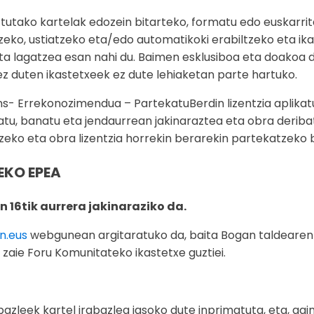
tutako kartelak edozein bitarteko, formatu edo euskarri
zeko, ustiatzeko eta/edo automatikoki erabiltzeko eta ika
a lagatzea esan nahi du. Baimen esklusiboa eta doakoa 
z duten ikastetxeek ez dute lehiaketan parte hartuko.
- Errekonozimendua – PartekatuBerdin lizentzia aplikatu
atu, banatu eta jendaurrean jakinaraztea eta obra deribat
zeko eta obra lizentzia horrekin berarekin partekatzeko b
EKO EPEA
16tik aurrera jakinaraziko da.
n.eus
webgunean argitaratuko da, baita Bogan taldearen
 zaie Foru Komunitateko ikastetxe guztiei.
bazleek kartel irabazlea jasoko dute inprimatuta, eta, gai